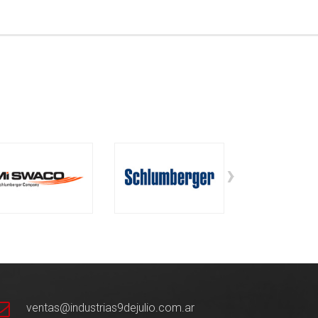
›
ventas@industrias9dejulio.com.ar