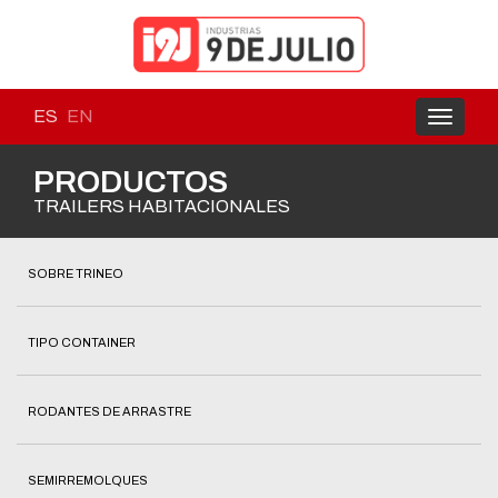
ES
EN
Toggle
navigati
PRODUCTOS
TRAILERS HABITACIONALES
SOBRE TRINEO
TIPO CONTAINER
RODANTES DE ARRASTRE
SEMIRREMOLQUES