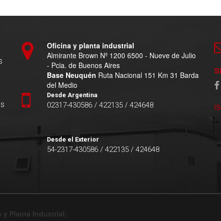
Oficina y planta industrial
Almirante Brown Nº 1200 6500 - Nueve de Julio
s
- Pcia. de Buenos Aires
S
Base Neuquén
Ruta Nacional 151 Km 31 Barda
del Medio
Desde Argentina
es
02317-430586 / 422135 / 424648
I
Desde el Exterior
54-2317-430586 / 422135 / 424648
 y Planta Industrial: