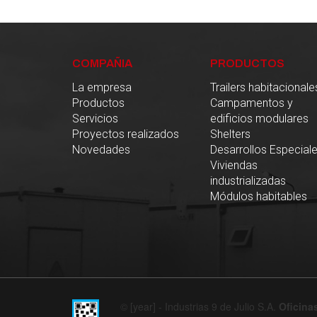
COMPAÑIA
PRODUCTOS
La empresa
Trailers habitacionale
Productos
Campamentos y
Servicios
edificios modulares
Proyectos realizados
Shelters
Novedades
Desarrollos Especial
Viviendas
industrializadas
Módulos habitables
© [year] - Industrias 9 de Julio S.A.
Oficinas