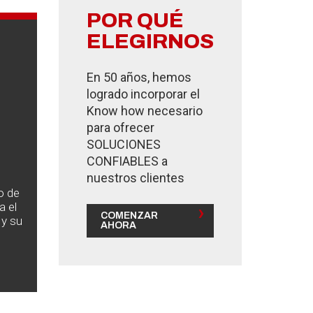
POR QUÉ
ELEGIRNOS
En 50 años, hemos
logrado incorporar el
Know how necesario
para ofrecer
SOLUCIONES
E
CONFIABLES a
nuestros clientes
o de
a el
COMENZAR
 y su
AHORA