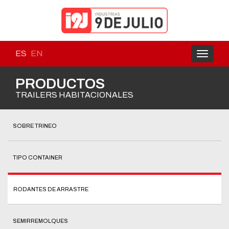
ES
EN
Toggle
navigati
PRODUCTOS
TRAILERS HABITACIONALES
SOBRE TRINEO
TIPO CONTAINER
RODANTES DE ARRASTRE
SEMIRREMOLQUES