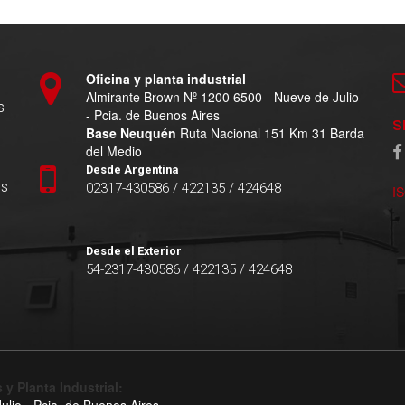
Oficina y planta industrial
Almirante Brown Nº 1200 6500 - Nueve de Julio
s
- Pcia. de Buenos Aires
S
Base Neuquén
Ruta Nacional 151 Km 31 Barda
del Medio
Desde Argentina
es
02317-430586 / 422135 / 424648
I
Desde el Exterior
54-2317-430586 / 422135 / 424648
 y Planta Industrial: