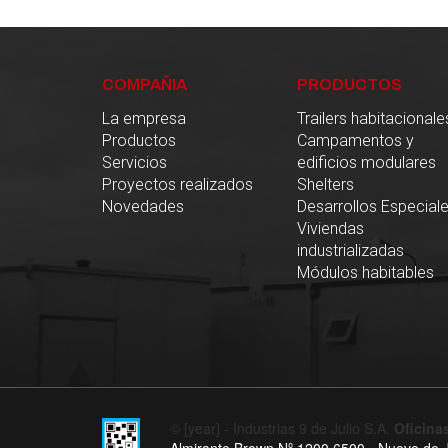
COMPAÑIA
PRODUCTOS
La empresa
Trailers habitacionale
Productos
Campamentos y
Servicios
edificios modulares
Proyectos realizados
Shelters
Novedades
Desarrollos Especial
Viviendas
industrializadas
Módulos habitables
© [year] - Industrias 9 de Julio S.A.
Oficinas