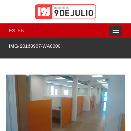
ES
EN
Toggle
navigati
IMG-20160907-WA0000