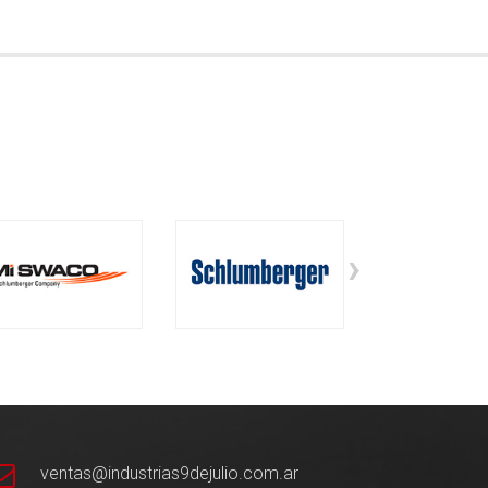
›
ventas@industrias9dejulio.com.ar