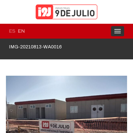
ES
EN
Toggle
navigati
IMG-20210813-WA0016