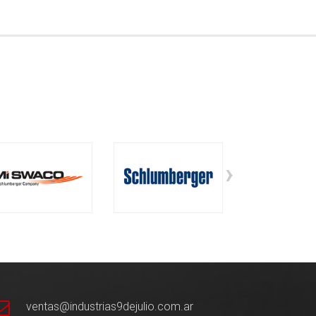
›
ventas@industrias9dejulio.com.ar