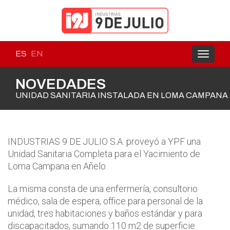
ES
EN
Toggle
navigati
NOVEDADES
UNIDAD SANITARIA INSTALADA EN LOMA CAMPANA
INDUSTRIAS 9 DE JULIO S.A. proveyó a YPF una
Unidad Sanitaria Completa para el Yacimiento de
Loma Campana en Añelo.
La misma consta de una enfermería, consultorio
médico, sala de espera, office para personal de la
unidad, tres habitaciones y baños estándar y para
discapacitados, sumando 110 m2 de superficie.