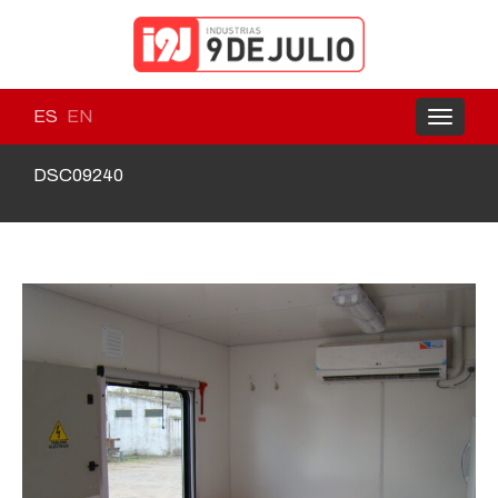
ES
EN
Toggle
navigati
DSC09240