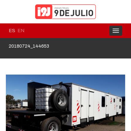
ES
EN
Toggle
navigati
20180724_144653