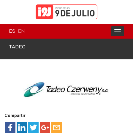
ES
EN
Toggle
navigati
TADEO
Compartir