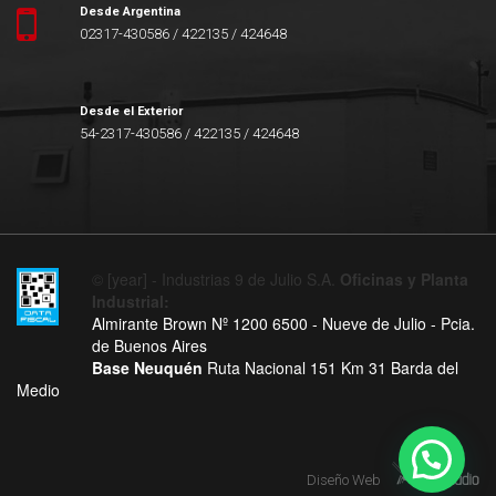
Desde Argentina
02317-430586 / 422135 / 424648
Desde el Exterior
54-2317-430586 / 422135 / 424648
© [year] - Industrias 9 de Julio S.A.
Oficinas y Planta
Industrial:
Almirante Brown Nº 1200 6500 - Nueve de Julio - Pcia.
de Buenos Aires
Base Neuquén
Ruta Nacional 151 Km 31 Barda del
Medio
Diseño Web