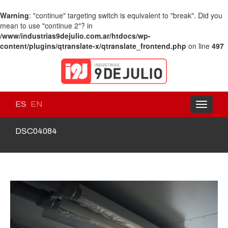
Warning
: "continue" targeting switch is equivalent to "break". Did you
mean to use "continue 2"? in
/www/industrias9dejulio.com.ar/htdocs/wp-
content/plugins/qtranslate-x/qtranslate_frontend.php
on line
497
ES
EN
Toggle
navigati
DSC04084