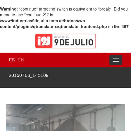
Warning
: "continue" targeting switch is equivalent to "break". Did you
mean to use "continue 2"? in
/www/industrias9dejulio.com.ar/htdocs/wp-
content/plugins/qtranslate-x/qtranslate_frontend.php
on line
497
ES
EN
Toggle
navigati
20150706_145109