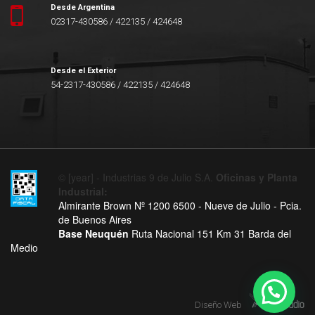
Desde Argentina
02317-430586 / 422135 / 424648
Desde el Exterior
54-2317-430586 / 422135 / 424648
© [year] - Industrias 9 de Julio S.A.
Oficinas y Planta
Industrial:
Almirante Brown Nº 1200 6500 - Nueve de Julio - Pcia.
de Buenos Aires
Base Neuquén
Ruta Nacional 151 Km 31 Barda del
Medio
Diseño Web