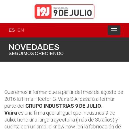
ES
EN
Toggle
navigati
NOVEDADES
SEGUIMOS CRECIENDO
Queremos informar que a partir del mes de agosto de
2016 la firma Héctor G. Vaira S.A pasará a formar
parte del
GRUPO INDUSTRIAS 9 DE JULIO
.
Vaira
es una firma que, al igual que Industrias 9 de
Julio, tiene una larga trayectoria (más de 35 años) y
cuenta con un amplio know how en la fabricación de