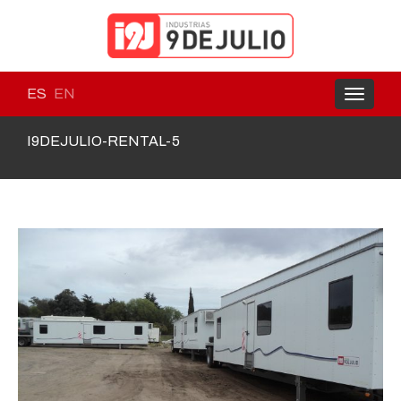
ES
EN
Toggle
navigati
I9DEJULIO-RENTAL-5