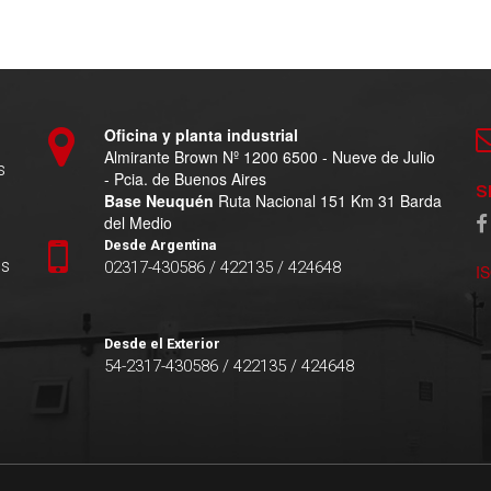
Oficina y planta industrial
Almirante Brown Nº 1200 6500 - Nueve de Julio
s
- Pcia. de Buenos Aires
S
Base Neuquén
Ruta Nacional 151 Km 31 Barda
del Medio
Desde Argentina
es
02317-430586 / 422135 / 424648
I
Desde el Exterior
54-2317-430586 / 422135 / 424648