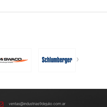
›
ventas@industrias9dejulio.com.ar