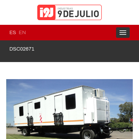
ES
EN
Toggle
navigati
DSC02671