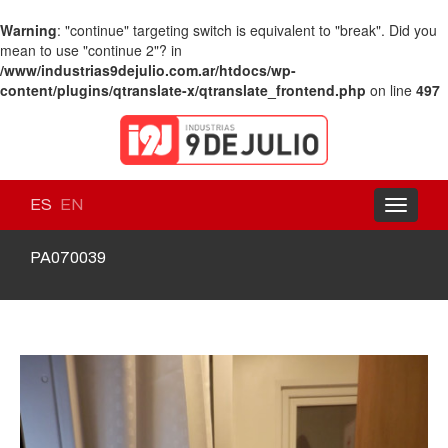
Warning
: "continue" targeting switch is equivalent to "break". Did you
mean to use "continue 2"? in
/www/industrias9dejulio.com.ar/htdocs/wp-
content/plugins/qtranslate-x/qtranslate_frontend.php
on line
497
ES
EN
Toggle
navigati
PA070039