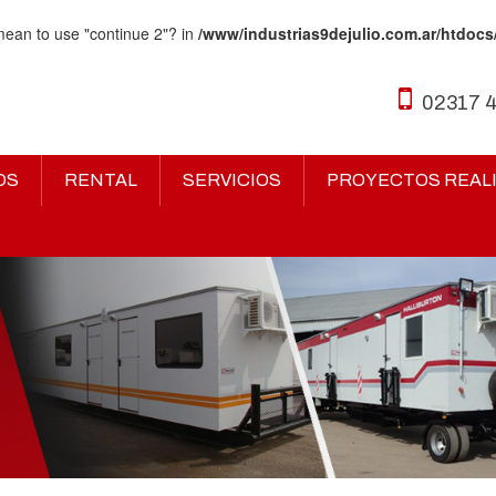
 mean to use "continue 2"? in
/www/industrias9dejulio.com.ar/htdocs
02317 
OS
RENTAL
SERVICIOS
PROYECTOS REAL