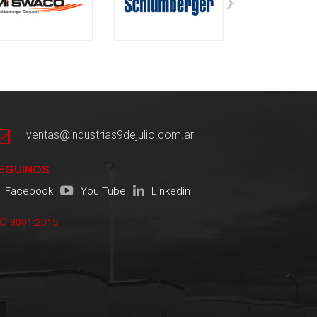
›
ventas@industrias9dejulio.com.ar
EGUINOS
Facebook
You Tube
Linkedin
SO 9001:2015