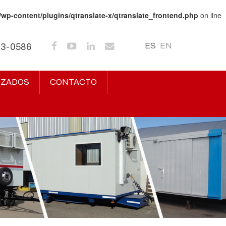
/wp-content/plugins/qtranslate-x/qtranslate_frontend.php
on line
ES
EN
43-0586
IZADOS
CONTACTO