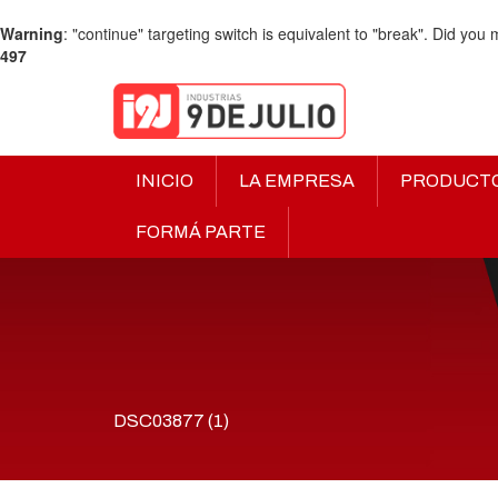
Warning
: "continue" targeting switch is equivalent to "break". Did you
497
INICIO
LA EMPRESA
PRODUCT
FORMÁ PARTE
DSC03877 (1)