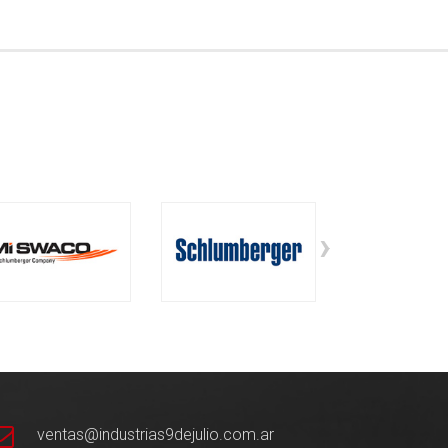
›
ventas@industrias9dejulio.com.ar