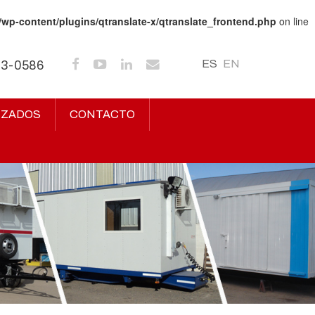
/wp-content/plugins/qtranslate-x/qtranslate_frontend.php
on line
ES
EN
43-0586
IZADOS
CONTACTO