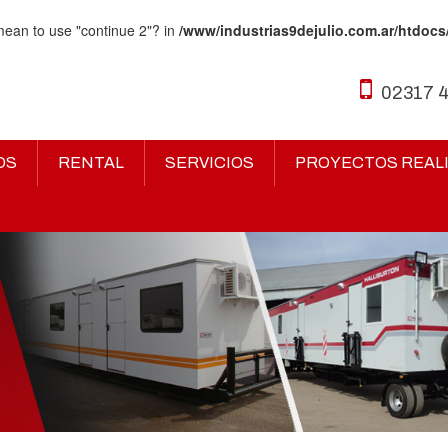
 mean to use "continue 2"? in
/www/industrias9dejulio.com.ar/htdocs
02317 
OS
RENTAL
SERVICIOS
PROYECTOS REAL