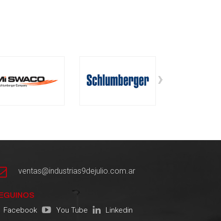
›
ventas@industrias9dejulio.com.ar
EGUINOS
Facebook
You Tube
Linkedin