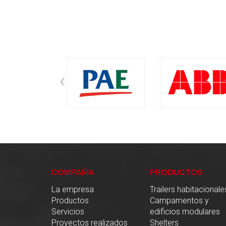
‹
COMPAÑIA
PRODUCTOS
La empresa
Trailers habitacionale
Productos
Campamentos y
Servicios
edificios modulares
Proyectos realizados
Shelters