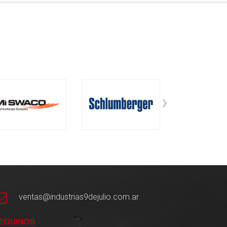
›
ventas@industrias9dejulio.com.ar
EGUINOS