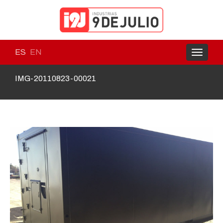
ES
EN
Toggle
navigati
IMG-20110823-00021