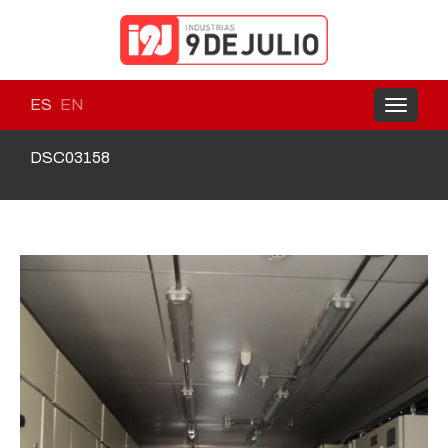
ES
EN
Toggle
navigati
DSC03158