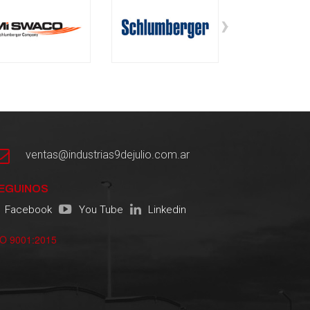
›
ventas@industrias9dejulio.com.ar
EGUINOS
Facebook
You Tube
Linkedin
SO 9001:2015