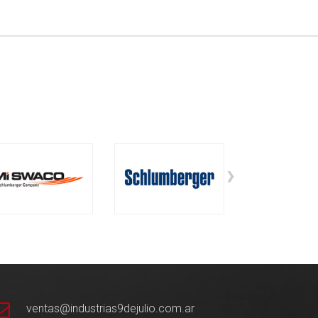
›
ventas@industrias9dejulio.com.ar