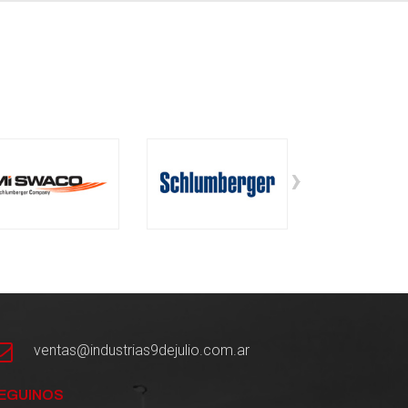
›
ventas@industrias9dejulio.com.ar
EGUINOS