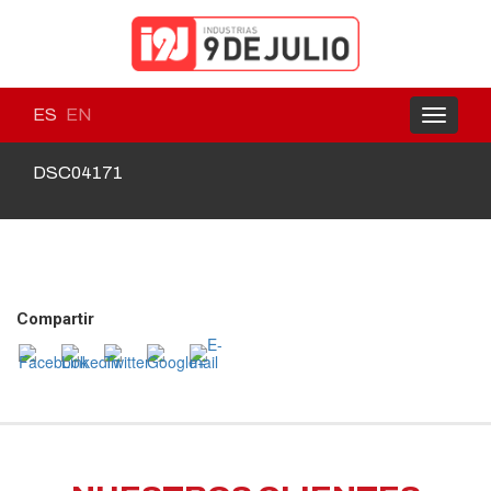
ES
EN
Toggle
navigati
DSC04171
Compartir