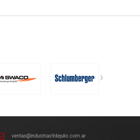
›
ventas@industrias9dejulio.com.ar