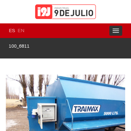
ES
EN
Toggle
navigati
100_6811