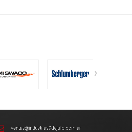
›
ventas@industrias9dejulio.com.ar