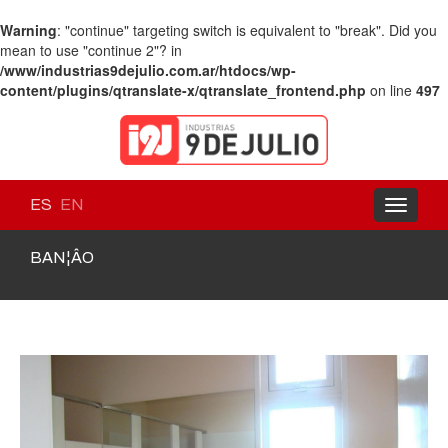
Warning
: "continue" targeting switch is equivalent to "break". Did you
mean to use "continue 2"? in
/www/industrias9dejulio.com.ar/htdocs/wp-
content/plugins/qtranslate-x/qtranslate_frontend.php
on line
497
ES
EN
Toggle
navigati
BAN¦ÂO