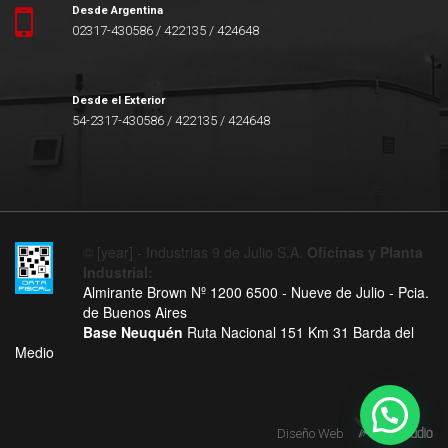
Desde Argentina
02317-430586 / 422135 / 424648
Desde el Exterior
54-2317-430586 / 422135 / 424648
© [year] - Industrias 9 de Julio S.A.
Oficinas y Planta
Industrial:
Almirante Brown Nº 1200 6500 - Nueve de Julio - Pcia.
de Buenos Aires
Base Neuquén
Ruta Nacional 151 Km 31 Barda del
Medio
Diseño Web