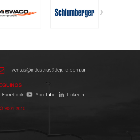
›
ventas@industrias9dejulio.com.ar
EGUINOS
Facebook
You Tube
Linkedin
SO 9001:2015