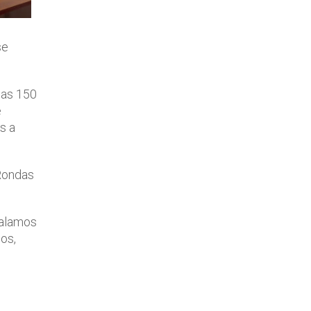
se
las 150
e
s a
Rondas
talamos
os,