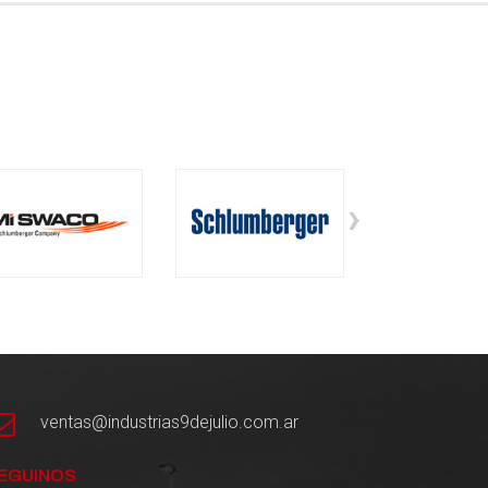
›
ventas@industrias9dejulio.com.ar
EGUINOS