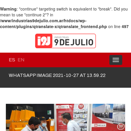
Warning
: "continue" targeting switch is equivalent to "break". Did you
mean to use "continue 2"? in
/www/industrias9dejulio.com.ar/htdocs/wp-
content/plugins/qtranslate-x/qtranslate_frontend.php
on line
497
ES
EN
Toggle
navigati
WHATSAPP IMAGE 2021-10-27 AT 13.59.22