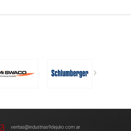
›
ventas@industrias9dejulio.com.ar