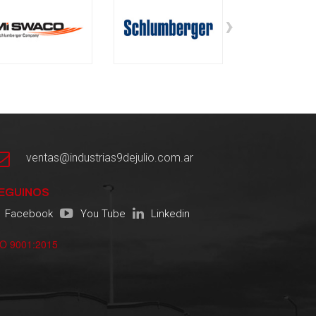
›
ventas@industrias9dejulio.com.ar
EGUINOS
Facebook
You Tube
Linkedin
SO 9001:2015