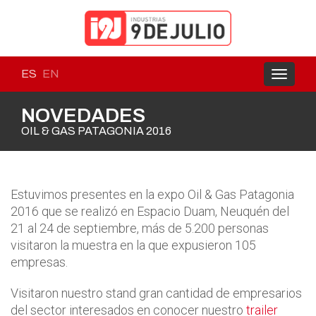
ES
EN
Toggle
navigati
NOVEDADES
OIL & GAS PATAGONIA 2016
Estuvimos presentes en la expo Oil & Gas Patagonia
2016 que se realizó en Espacio Duam, Neuquén del
21 al 24 de septiembre, más de 5.200 personas
visitaron la muestra en la que expusieron 105
empresas.
Visitaron nuestro stand gran cantidad de empresarios
del sector interesados en conocer nuestro
trailer