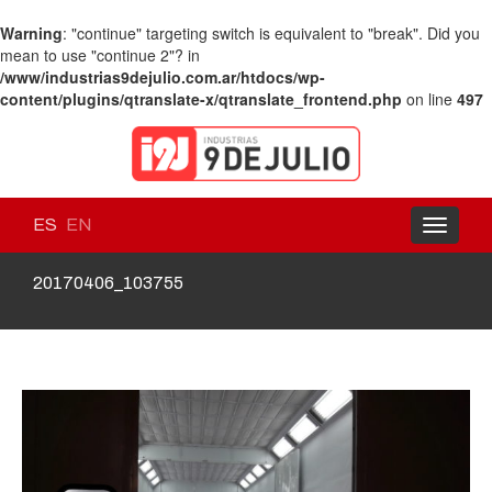
Warning
: "continue" targeting switch is equivalent to "break". Did you
mean to use "continue 2"? in
/www/industrias9dejulio.com.ar/htdocs/wp-
content/plugins/qtranslate-x/qtranslate_frontend.php
on line
497
ES
EN
Toggle
navigati
20170406_103755