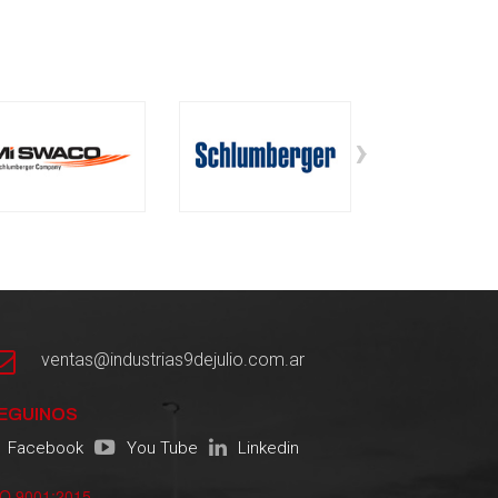
›
ventas@industrias9dejulio.com.ar
EGUINOS
Facebook
You Tube
Linkedin
SO 9001:2015