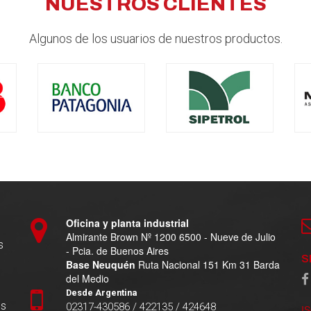
NUESTROS CLIENTES
Algunos de los usuarios de nuestros productos.
Oficina y planta industrial
Almirante Brown Nº 1200 6500 - Nueve de Julio
s
- Pcia. de Buenos Aires
S
Base Neuquén
Ruta Nacional 151 Km 31 Barda
del Medio
Desde Argentina
es
02317-430586 / 422135 / 424648
I