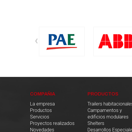
‹
COMPAÑIA
PRODUCTOS
La empresa
Trailers habitacionale
Productos
Campamentos y
Servicios
edificios modulares
Proyectos realizados
Shelters
Novedades
Desarrollos Especial