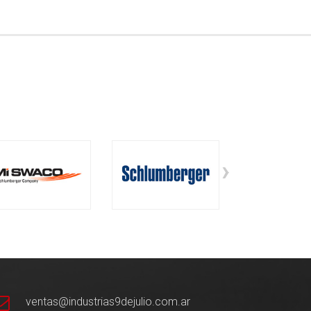
›
ventas@industrias9dejulio.com.ar