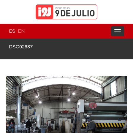
ES
EN
Toggle
navigati
DSC02637