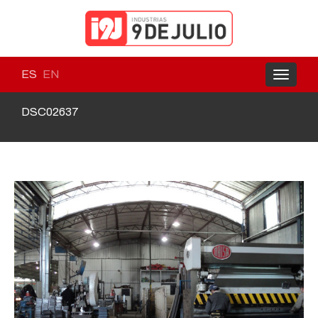
ES
EN
Toggle
navigati
DSC02637