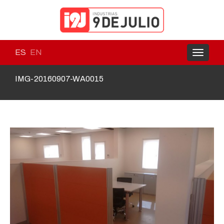
ES
EN
Toggle
navigati
IMG-20160907-WA0015