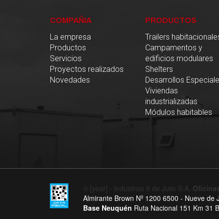
COMPAÑIA
PRODUCTOS
La empresa
Trailers habitacionale
Productos
Campamentos y
Servicios
edificios modulares
Proyectos realizados
Shelters
Novedades
Desarrollos Especial
Viviendas
industrializadas
Módulos habitables
© [year] - Industrias 9 de Julio S.A.
Oficinas
Almirante Brown Nº 1200 6500 - Nueve de Ju
Base Neuquén
Ruta Nacional 151 Km 31 B