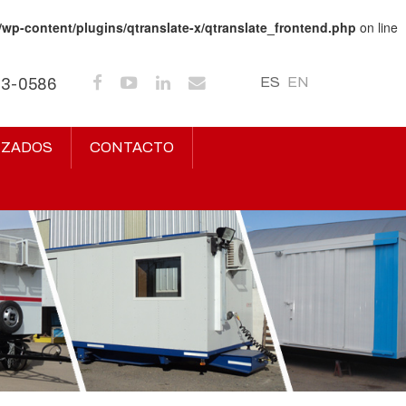
/wp-content/plugins/qtranslate-x/qtranslate_frontend.php
on line
ES
EN
43-0586
IZADOS
CONTACTO