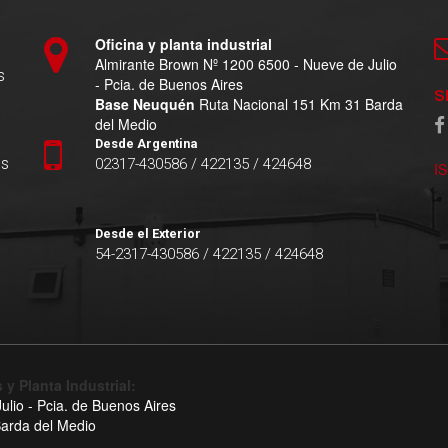
Oficina y planta industrial
Almirante Brown Nº 1200 6500 - Nueve de Julio
s
- Pcia. de Buenos Aires
S
Base Neuquén
Ruta Nacional 151 Km 31 Barda
del Medio
Desde Argentina
es
02317-430586 / 422135 / 424648
I
Desde el Exterior
54-2317-430586 / 422135 / 424648
 y Planta Industrial:
lio - Pcia. de Buenos Aires
arda del Medio