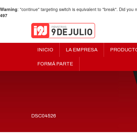
Warning
: "continue" targeting switch is equivalent to "break". Did you
497
INICIO
LA EMPRESA
PRODUCT
FORMÁ PARTE
DSC04526