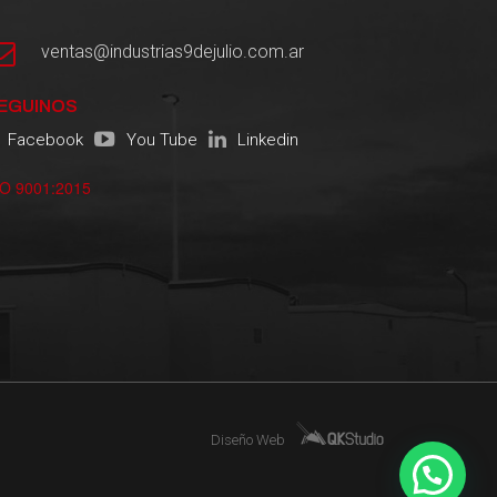
ventas@industrias9dejulio.com.ar
EGUINOS
Facebook
You Tube
Linkedin
SO 9001:2015
Diseño Web