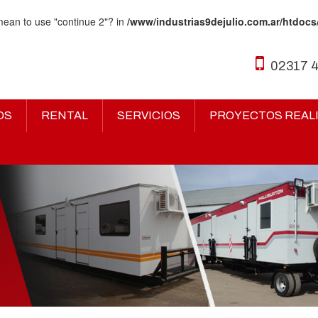
 mean to use "continue 2"? in
/www/industrias9dejulio.com.ar/htdocs
02317 
OS
RENTAL
SERVICIOS
PROYECTOS REAL