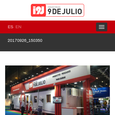
ES
EN
Toggle
navigati
20170926_150350